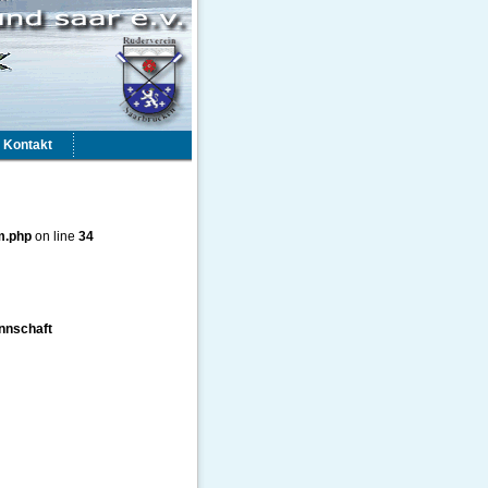
Kontakt
m.php
on line
34
nnschaft