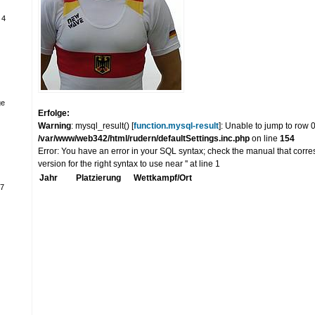
 4
ge
Erfolge:
Warning
: mysql_result() [
function.mysql-result
]: Unable to jump to row 
/var/www/web342/html/rudern/defaultSettings.inc.php
on line
154
Error: You have an error in your SQL syntax; check the manual that cor
version for the right syntax to use near '' at line 1
Jahr
Platzierung
Wettkampf/Ort
17