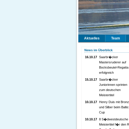
Aktuelles
Team
News im Überblick
16.10.17
Saarbr�cker
Mastersruderer auf
Bocksbeutel-Regatta
erfolgreich
15.10.17
Saarbr�cker
Juniorinnen sprinten
zum deutschen
Meistertitel
10.10.17
Henry Duis mit Bron
und Silber beim Baltic
Cup
10.10.17
8 S�dwestdeutsche
Meistertitel f�r den 