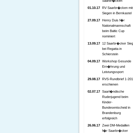
Saarbr�cken
01.10.17
RV Saarbr�cken mit
Siegen in Bernkastel
27.09.17
Henry Duis f�r
Nationalmannschaft
beim Baltic Cup
nominiert
13.09.17
12 Saarbr�cker Sie
bei Regatta in
Schierstein
04.09.17
Workshop Gesunde
Ern�hrung und
Leistungssport
29.08.17
RVS-Rundbrief 1-20
erschienen
02.07.17
Saarl�ndische
Ruderjugend beim
Kinder-
Bundesentscheid in
Brandenburg
erfolgreich
26.06.17
Zwei DM-Medaillen
f�r Saarbr�cker