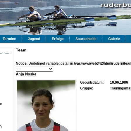
Termine
Jugend
Erfolge
Saarschleife
Galerie
Team
Notice
: Undefined variable: detail in
/var/www/web342/html/rudern/tea
Anja Noske
Geburtsdatum:
10.06.1986
Gruppe:
Trainingsma
ze
RV