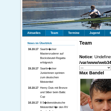
Aktuelles
Team
Termine
Jugend
Team
News im Überblick
16.10.17
Saarbr�cker
Mastersruderer auf
Notice
: Undefined
Bocksbeutel-Regatta
/var/www/web34
erfolgreich
15.10.17
Saarbr�cker
Max Bandel
Juniorinnen sprinten
zum deutschen
Meistertitel
10.10.17
Henry Duis mit Bronze
und Silber beim Baltic
Cup
10.10.17
8 S�dwestdeutsche
Meistertitel f�r den RV