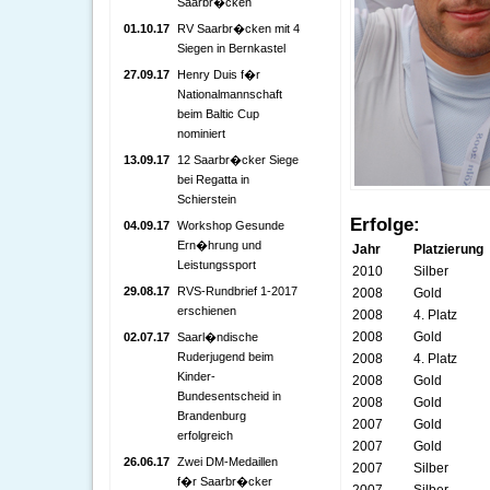
Saarbr�cken
01.10.17
RV Saarbr�cken mit 4
Siegen in Bernkastel
27.09.17
Henry Duis f�r
Nationalmannschaft
beim Baltic Cup
nominiert
13.09.17
12 Saarbr�cker Siege
bei Regatta in
Schierstein
Erfolge:
04.09.17
Workshop Gesunde
Ern�hrung und
Jahr
Platzierung
Leistungssport
2010
Silber
29.08.17
RVS-Rundbrief 1-2017
2008
Gold
erschienen
2008
4. Platz
2008
Gold
02.07.17
Saarl�ndische
Ruderjugend beim
2008
4. Platz
Kinder-
2008
Gold
Bundesentscheid in
2008
Gold
Brandenburg
2007
Gold
erfolgreich
2007
Gold
26.06.17
Zwei DM-Medaillen
2007
Silber
f�r Saarbr�cker