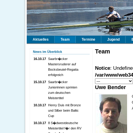
Aktuelles
Team
Termine
Jugend
Team
News im Überblick
16.10.17
Saarbr�cker
Mastersruderer auf
Notice
: Undefined
Bocksbeutel-Regatta
/var/www/web34
erfolgreich
15.10.17
Saarbr�cker
Uwe Bender
Juniorinnen sprinten
zum deutschen
Meistertitel
10.10.17
Henry Duis mit Bronze
und Silber beim Baltic
Cup
10.10.17
8 S�dwestdeutsche
Meistertitel f�r den RV