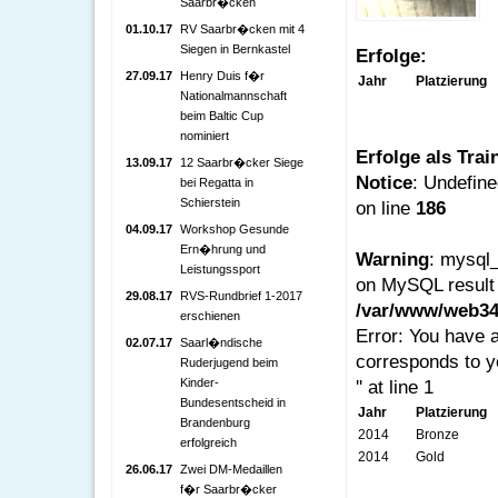
Saarbr�cken
01.10.17
RV Saarbr�cken mit 4
Siegen in Bernkastel
Erfolge:
27.09.17
Henry Duis f�r
Jahr
Platzierung
Nationalmannschaft
beim Baltic Cup
nominiert
Erfolge als Trai
13.09.17
12 Saarbr�cker Siege
Notice
: Undefine
bei Regatta in
Schierstein
on line
186
04.09.17
Workshop Gesunde
Ern�hrung und
Warning
: mysql_
Leistungssport
on MySQL result 
29.08.17
RVS-Rundbrief 1-2017
/var/www/web342
erschienen
Error: You have 
02.07.17
Saarl�ndische
corresponds to y
Ruderjugend beim
Kinder-
'' at line 1
Bundesentscheid in
Jahr
Platzierung
Brandenburg
2014
Bronze
erfolgreich
2014
Gold
26.06.17
Zwei DM-Medaillen
f�r Saarbr�cker