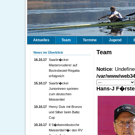
Aktuelles
Team
Termine
Jugend
Team
News im Überblick
16.10.17
Saarbr�cker
Mastersruderer auf
Notice
: Undefined
Bocksbeutel-Regatta
/var/www/web34
erfolgreich
15.10.17
Saarbr�cker
Hans-J F�rste
Juniorinnen sprinten
zum deutschen
Meistertitel
10.10.17
Henry Duis mit Bronze
und Silber beim Baltic
Cup
10.10.17
8 S�dwestdeutsche
Meistertitel f�r den RV