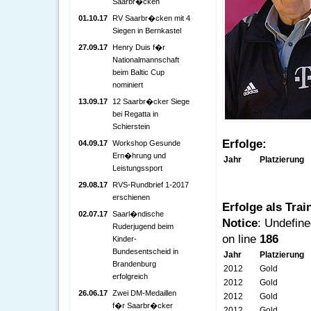
Saarbr�cken
01.10.17
RV Saarbr�cken mit 4
Siegen in Bernkastel
27.09.17
Henry Duis f�r
Nationalmannschaft
beim Baltic Cup
nominiert
13.09.17
12 Saarbr�cker Siege
bei Regatta in
Schierstein
Erfolge:
04.09.17
Workshop Gesunde
Ern�hrung und
Jahr
Platzierung
Leistungssport
29.08.17
RVS-Rundbrief 1-2017
erschienen
Erfolge als Trai
02.07.17
Saarl�ndische
Notice
: Undefine
Ruderjugend beim
on line
186
Kinder-
Bundesentscheid in
Jahr
Platzierung
Brandenburg
2012
Gold
erfolgreich
2012
Gold
26.06.17
Zwei DM-Medaillen
2012
Gold
f�r Saarbr�cker
2012
Gold